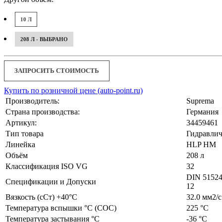
10 Л
208 Л - ВЫБРАНО
ЗАПРОСИТЬ СТОИМОСТЬ
Купить по розничной цене (auto-point.ru)
Производитель:
Suprema
Страна производства:
Германия
Артикул:
34459461
Тип товара
Гидравлич
Линейка
HLP HM
Объём
208 л
Классификация ISO VG
32
DIN 51524
Спецификации и Допуски
12
Вязкость (сСт) +40°С
32.0 мм2/с
Температура вспышки °С (СОС)
225 °C
Температура застывания °С
-36 °С